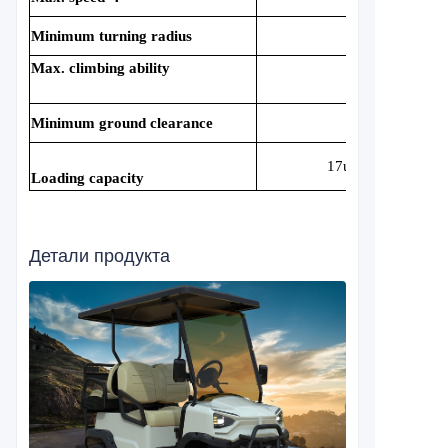
Minimum turning radius
3.5m
Max. climbing ability
25%
Minimum ground clearance
175mm
17units/40HQ
Loading capacity
Детали продукта