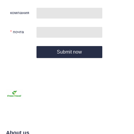
компания
почта
Submit now
About us