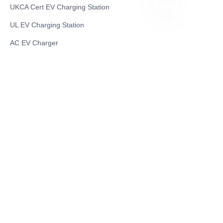
UKCA Cert EV Charging Station
UL EV Charging Station
RU
AC EV Charger
Energy Storage Products
Solar Energy Products
Electric Environmental Sanitation Vehicle
Contact US
Shanghai Teso Technology Co.,Ltd
Tel No: 86-21-58359002
Mobile No: 86-15601723800
WhatsAPP: +852 5779 2414