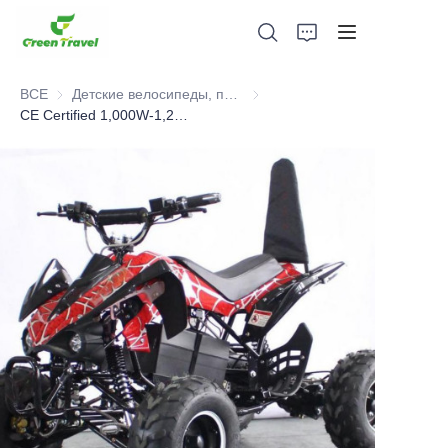
ВСЕ
Детские велосипеды, питбайки, самокаты, квадроциклы
Детские велосипеды, питбайки
CE Certified 1,000W-1,200W Kids Electric ATV.Selled 10,000pcs to European Each Year
Дом
Продукция
О нас
Новости и случаи сотрудничества
Производственные базы и процессы
Поддерживать