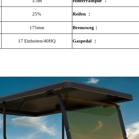
3.5m
Hinterradspur
：
25%
Reifen
：
175mm
Bremsweg
：
17 Einheiten/40HQ
Gaspedal
：