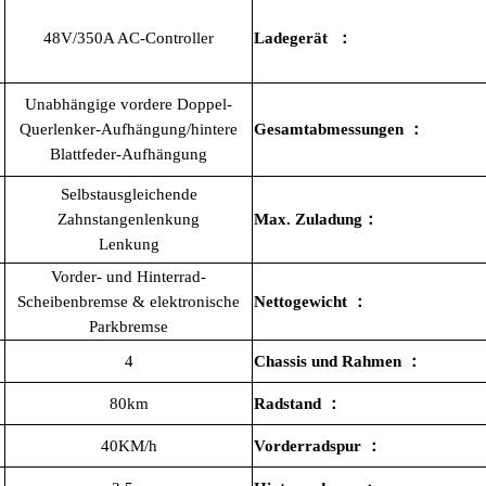
48V/350A AC-Controller
Ladegerät
：
Unabhängige vordere Doppel-
Querlenker-Aufhängung/hintere
Gesamtabmessungen
：
Blattfeder-Aufhängung
Selbstausgleichende
Zahnstangenlenkung
Max. Zuladung
：
Lenkung
Vorder- und Hinterrad-
Scheibenbremse & elektronische
Nettogewicht
：
Parkbremse
4
Chassis und Rahmen
：
80km
Radstand
：
40KM/h
Vorderradspur
：