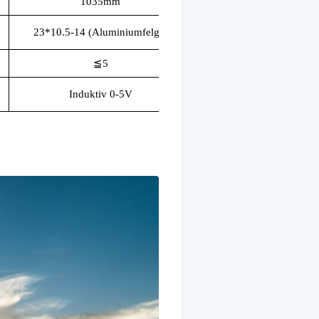
1035mm
23*10.5-14 (Aluminiumfelge)
≦
5
Induktiv 0-5V