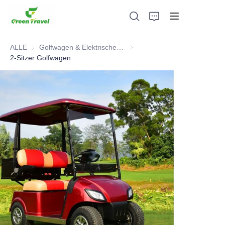
ALLE
Golfwagen & Elektrisches Dreirad ATV
Golfwagen & Elektrisches Drei
2-Sitzer Golfwagen
Heim
Produkte
Über uns
Neuigkeiten und Kooperationsfälle
Fertigungsgrundlagen und -prozesse
Unterstützung