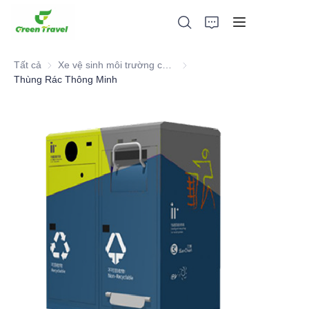
Tất cả
Xe vệ sinh môi trường chạy điện
Xe vệ sinh môi trường chạy đi
Thùng Rác Thông Minh
Trang chủ
Các sản phẩm
Giới thiệu về chúng tôi
Tin tức và hợp tác
Cơ sở sản xuất và quy trình
Ủng hộ