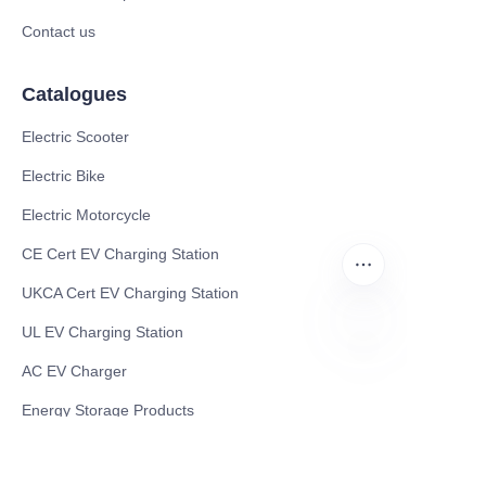
Contact us
Catalogues
Electric Scooter
Electric Bike
Electric Motorcycle
CE Cert EV Charging Station
UKCA Cert EV Charging Station
UL EV Charging Station
AC EV Charger
VI
Energy Storage Products
Solar Energy Products