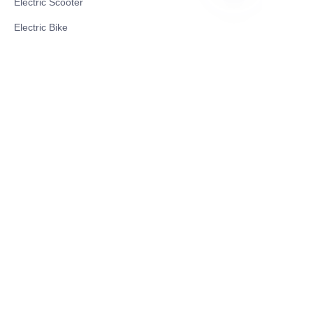
Electric Scooter
VI
Electric Bike
Electric Motorcycle
CE Cert EV Charging Station
UKCA Cert EV Charging Station
UL EV Charging Station
AC EV Charger
Energy Storage Products
Solar Energy Products
Electric Environmental Sanitation Vehicle
Contact US