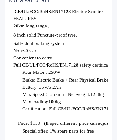
Mô tả sản phẩm
CE/UL/FCC/RoHS/EN17128 Electric Scooter
FEATURES:
20km long range ,
8 inch solid Puncture-proof tyre,
Safty dual braking system
None-0 start
Convenient to carry
Full CE/UL/FCC/RoHS/EN17128 safety certification
Rear Motor :
250W
Brake:
Electric Brake + Rear Physical Brake
Battery:
36V/5.2Ah
Max Speed： 2
5
kmh Net weight:1
2.8
kg
Max loading:1
0
0kg
Certification:
Full CE/UL/FCC/RoHS/EN17128
Price: $1
3
9
(
If spec different, price can adjust
), Price based
Special offer: 1% spare parts for free