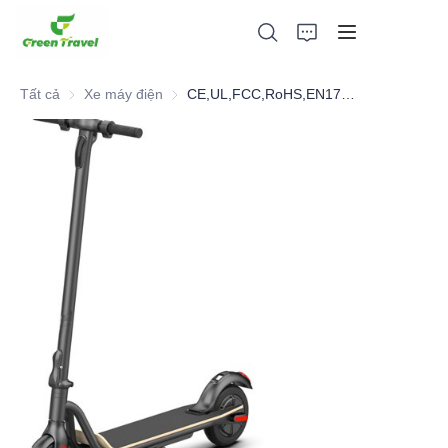
Tất cả
Xe máy điện
Xe máy điện
CE,UL,FCC,RoHS,EN17128 Electric Scooter
Trang chủ
Các sản phẩm
Giới thiệu về chúng tôi
Tin tức và hợp tác
Cơ sở sản xuất và quy trình
Ủng hộ