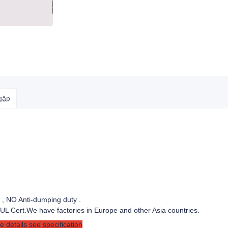
gặp
e , NO Anti-dumping duty .
UL Cert.
We have factories in Europe and other Asia countries.
 details see specification