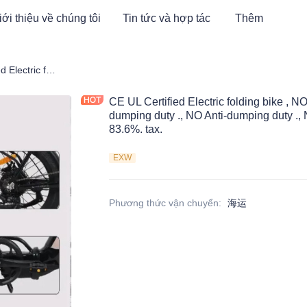
iới thiệu về chúng tôi
Tin tức và hợp tác
Thêm
CE UL Certified Electric folding bike , NO Anti-dumping duty . ., NO Anti-dumping duty ., NO Anti-dumping duty ., NO Anti-dumping duty . . Save 83.6%. tax.
CE UL Certified Electric folding bike , NO
dumping duty ., NO Anti-dumping duty ., 
83.6%. tax.
EXW
Phương thức vận chuyển
:
海运