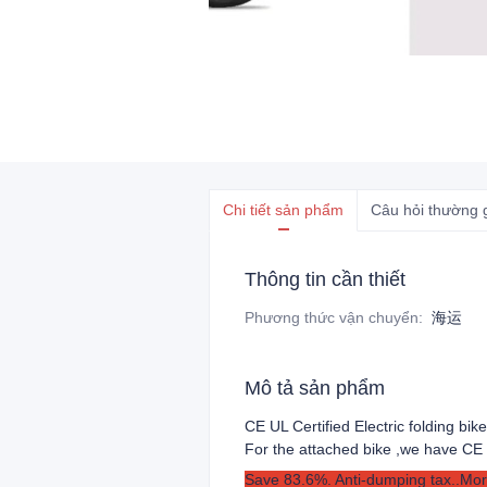
Chi tiết sản phẩm
Câu hỏi thường 
Thông tin cần thiết
Phương thức vận chuyển
:
海运
Mô tả sản phẩm
CE UL Certified Electric folding bik
For the attached bike ,we have CE 
Save 83.6%. Anti-dumping tax..More