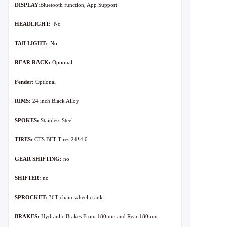
DISPLAY:
Bluetooth function, App Support
HEADLIGHT:
No
TAILLIGHT:
No
REAR RACK:
Optional
Fender:
Optional
RIMS:
24 inch Black Alloy
SPOKES:
Stainless Steel
TIRES:
CTS BFT Tires 24*4.0
GEAR SHIFTING
:
no
SHIFTER:
no
SPROCKET:
36T chain-wheel crank
BRAKES:
Hydraulic Brakes Front 180mm and Rear 180mm