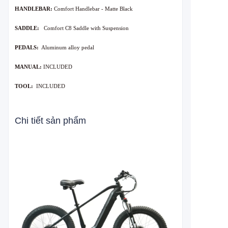
HANDLEBAR:
Comfort Handlebar - Matte Black
SADDLE:
Comfort C8 Saddle with Suspension
PEDALS:
Aluminum alloy pedal
MANUAL:
INCLUDED
TOOL:
INCLUDED
Chi tiết sản phẩm