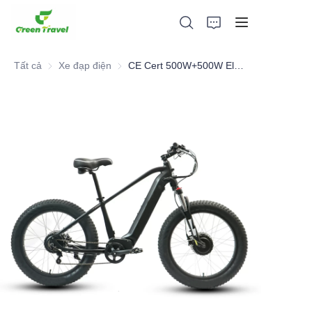
Tất cả
Xe đạp điện
Xe đạp điện
CE Cert 500W+500W Electric Mountain Bike
Trang chủ
Các sản phẩm
Giới thiệu về chúng tôi
Tin tức và hợp tác
Cơ sở sản xuất và quy trình
Ủng hộ