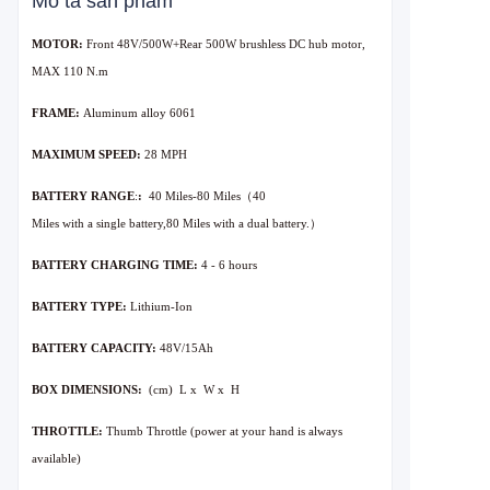
Mô tả sản phẩm
MOTOR:
Front 48V/500W+Rear 500W brushless DC hub motor,
MAX 110 N.m
FRAME:
Aluminum alloy 6061
M
AXIMUM SPEED:
2
8
MPH
BATTERY RANGE
:
:
40 Miles
-80 M
iles（4
0
M
iles
with
a
single
battery,8
0 M
iles
with
a
dual
battery.
）
B
ATTERY CHARGING TIME:
4 - 6 hours
B
ATTERY TYPE:
Lithium-Ion
B
ATTERY CAPACITY:
48V/15Ah
BOX DIMENSIONS:
(cm) L x W x H
THROTTLE:
Thumb Throttle (power at your hand is always
available)