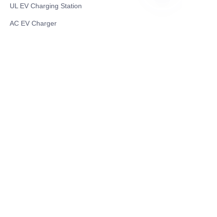
UL EV Charging Station
VI
AC EV Charger
Energy Storage Products
Solar Energy Products
Electric Environmental Sanitation Vehicle
Contact US
Shanghai Teso Technology Co.,Ltd
Tel No: 86-21-58359002
Mobile No: 86-15601723800
WhatsAPP: +852 5779 2414
Address: Rm2302, Building A, 1088 New
Jinqiao Road, Pudong Area, Shanghai,