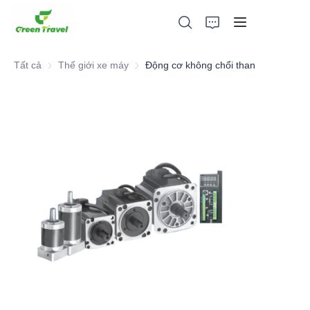
Tất cả
Thế giới xe máy
Thế giới xe máy
Động cơ không chổi than
Trang chủ
Các sản phẩm
Giới thiệu về chúng tôi
Tin tức và hợp tác
Cơ sở sản xuất và quy trình
Ủng hộ