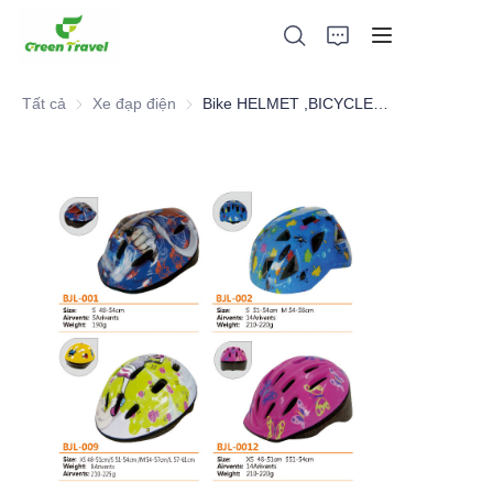
Tất cả
Xe đạp điện
Xe đạp điện
Bike HELMET ,BICYCLE PARTS
Trang chủ
Các sản phẩm
Giới thiệu về chúng tôi
Tin tức và hợp tác
Cơ sở sản xuất và quy trình
Ủng hộ