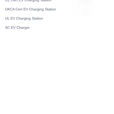
CE Cert EV Charging Station
UKCA Cert EV Charging Station
UL EV Charging Station
VI
AC EV Charger
Energy Storage Products
Solar Energy Products
Electric Environmental Sanitation Vehicle
Contact US
Shanghai Teso Technology Co.,Ltd
Tel No: 86-21-58359002
Mobile No: 86-15601723800
WhatsAPP: +852 5779 2414