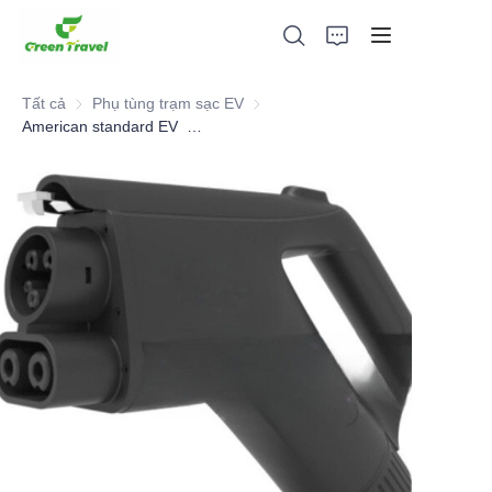
Tất cả
Phụ tùng trạm sạc EV
Phụ tùng trạm sạc EV
American standard EV Charging Inlet
Trang chủ
Các sản phẩm
Giới thiệu về chúng tôi
Tin tức và hợp tác
Cơ sở sản xuất và quy trình
Ủng hộ