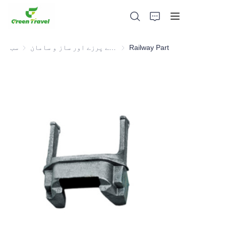
Railway Part
ڈسٹری کے پرزے اور ساز و سامان
ریلوے انڈسٹری کے پرزے اور ساز و سامان
سب
گھر
مصنوعات
ہمارے بارے میں
خبریں اور تعاون کے معاملات
مینوفیکچرنگ اڈے اور عمل
حمایت