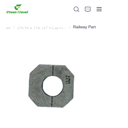
Railway Part
ڈسٹری کے پرزے اور ساز و سامان
ریلوے انڈسٹری کے پرزے اور ساز و سامان
سب
گھر
مصنوعات
ہمارے بارے میں
خبریں اور تعاون کے معاملات
مینوفیکچرنگ اڈے اور عمل
حمایت