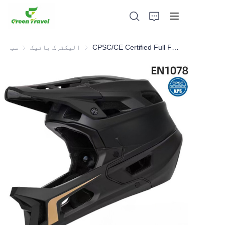
CPSC/CE Certified Full Face Helmet
الیکٹرک بائیک
الیکٹرک بائیک
سب
گھر
مصنوعات
ہمارے بارے میں
خبریں اور تعاون کے معاملات
مینوفیکچرنگ اڈے اور عمل
حمایت