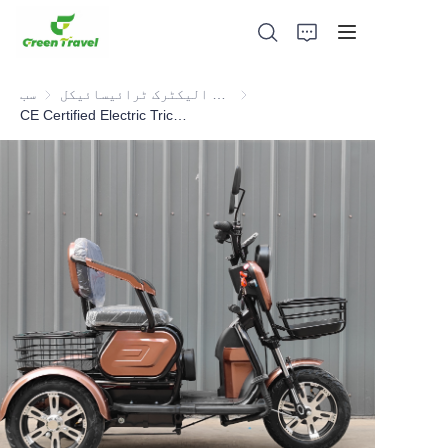
گالف کار اور الیکٹرک ٹرائیسائیکل ATV
سب
CE Certified Electric Tricycle
گھر
مصنوعات
ہمارے بارے میں
خبریں اور تعاون کے معاملات
مینوفیکچرنگ اڈے اور عمل
حمایت