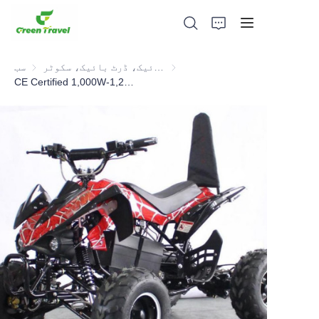
نوجوان بچوں کی بائیک، ڈرٹ بائیک، سکوٹر، ATV
سب
CE Certified 1,000W-1,200W Kids Electric ATV.Selled 10,000pcs to European Each Year
گھر
مصنوعات
ہمارے بارے میں
خبریں اور تعاون کے معاملات
مینوفیکچرنگ اڈے اور عمل
حمایت