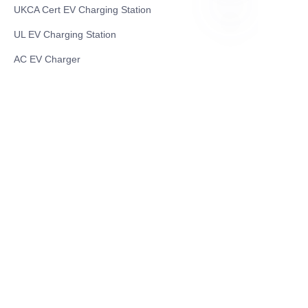
UKCA Cert EV Charging Station
UL EV Charging Station
UR
AC EV Charger
Energy Storage Products
Solar Energy Products
Electric Environmental Sanitation Vehicle
Contact US
Shanghai Teso Technology Co.,Ltd
Tel No: 86-21-58359002
Mobile No: 86-15601723800
WhatsAPP: +852 5779 2414