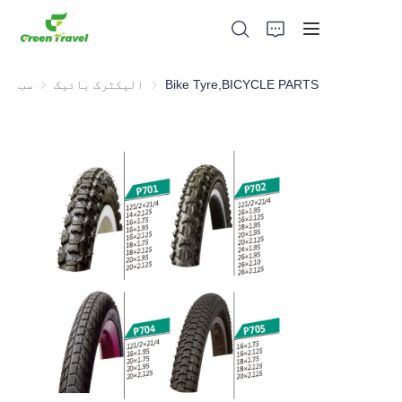
Bike Tyre,BICYCLE PARTS
الیکٹرک بائیک
الیکٹرک بائیک
سب
گھر
مصنوعات
ہمارے بارے میں
خبریں اور تعاون کے معاملات
مینوفیکچرنگ اڈے اور عمل
حمایت