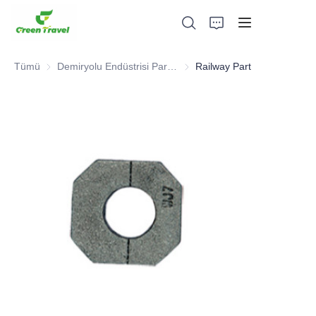
Tümü
Demiryolu Endüstrisi Parçaları ve Ekipmanları
Demiryolu Endüstrisi Parçaları
Railway Part
Ev
Ürünler
Hakkımızda
Haberler ve İşbirliği Örnekleri
Üretim Üsleri ve Süreci
Destek