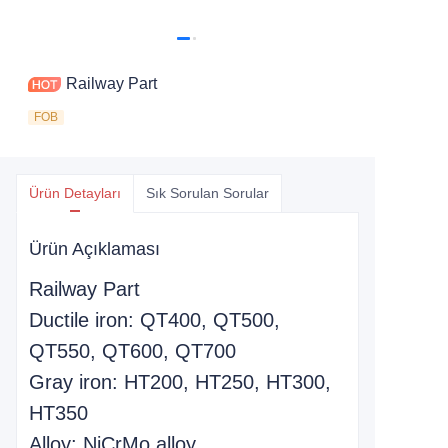
Railway Part
FOB
Ürün Detayları
Sık Sorulan Sorular
Ürün Açıklaması
Railway Part
Ductile iron: QT400, QT500,
QT550, QT600, QT700
Gray iron: HT200, HT250, HT300,
HT350
Alloy: NiCrMo alloy