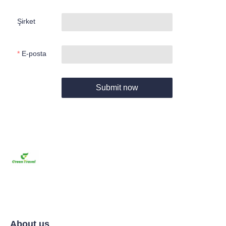
Şirket
E-posta
Submit now
About us