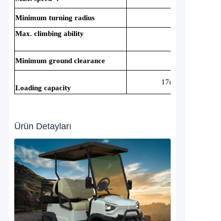
Minimum turning radius
3.5m
Max. climbing ability
25%
Minimum ground clearance
175mm
17units/40HQ
Loading capacity
Ürün Detayları