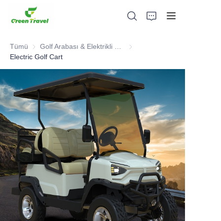
Tümü
Golf Arabası & Elektrikli Üç Tekerlekli ATV
Golf Arabası & Elektrikli Üç Tek
Electric Golf Cart
Ev
Ürünler
Hakkımızda
Haberler ve İşbirliği Örnekleri
Üretim Üsleri ve Süreci
Destek