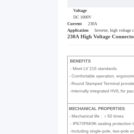
Voltage
DC 1000V
Current
230A
Application
Inverter, high voltage 
230A High Voltage Connecto
BENEFITS
- Meet LV 215 standards.
- Comfortable operation, ergonomi
-Round Stamped Terminal provides
-Internally integrated HVIL for pac
MECHANICAL PROPERTIES
- Mechanical life : ＞50 times.
- IP67/IP6K9K sealing protection 
-Including single-pole, two-pole 