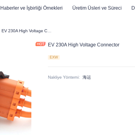
Haberler ve İşbirliği Örnekleri
Üretim Üsleri ve Süreci
D
ktrikli Araç Şarj İstasyonu Yedek Parçaları
EV 230A High Voltage Connector
EV 230A High Voltage Connector
EXW
Nakliye Yöntemi
:
海运