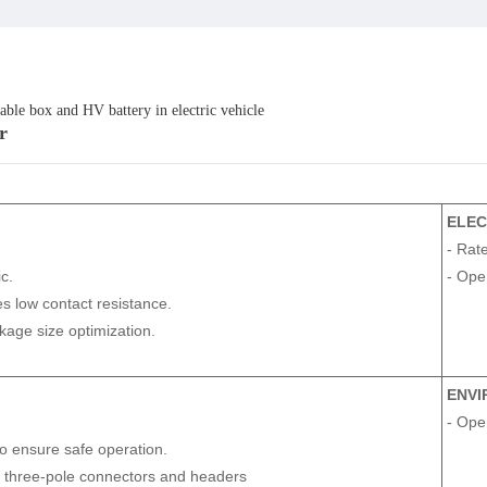
cable box and HV battery in electric vehicle
r
ELEC
- Rat
c.
- Ope
 low contact resistance.
kage size optimization.
ENV
- Ope
to ensure safe operation.
or three-pole connectors and headers