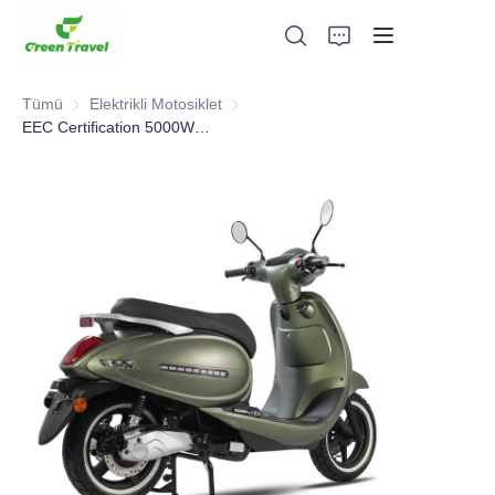
Tümü
Elektrikli Motosiklet
Elektrikli Motosiklet
EEC Certification 5000W High End Electric Motorcycle for European
Ev
Ürünler
Hakkımızda
Haberler ve İşbirliği Örnekleri
Üretim Üsleri ve Süreci
Destek