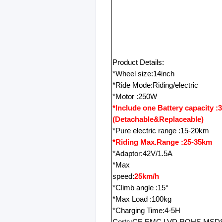
Product Details:
*Wheel size:14inch
*Ride Mode:Riding/electric
*Motor :250W
*Include one Battery capacity :
(Detachable&Replaceable)
*Pure electric range :15-20km
*Riding Max.Range :25-35km
*Adaptor:42V/1.5A
*Max
speed:
25km/h
*Climb angle :15°
*Max Load :100kg
*Charging Time:4-5H