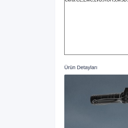
Certs:CE,EMC,LVD,ROHS,MSD
Ürün Detayları