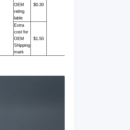
OEM
$0.30
rating
lable
Extra
cost for
OEM
$1.50
Shipping
mark