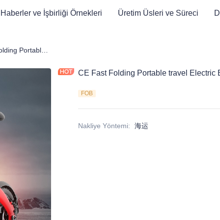
Haberler ve İşbirliği Örnekleri
Üretim Üsleri ve Süreci
D
et
CE Fast Folding Portable travel Electric Bike
CE Fast Folding Portable travel Electric 
FOB
Nakliye Yöntemi
:
海运