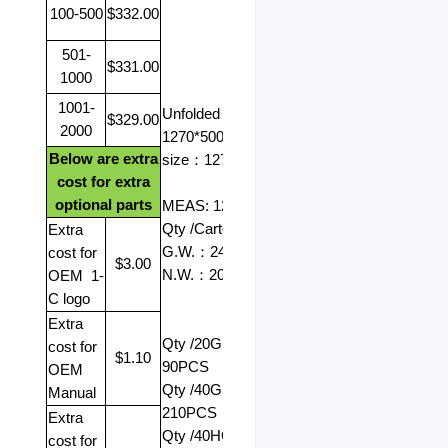
100-500
$332.00
501-
$331.00
1000
1001-
Unfolded size
：
$329.00
2000
1270*500*1030mm
Folded
Below are extra
size
：
1270*500*540mm
cost for extra
optional parts
MEAS: 128*29*65CM
Qty /Carton: 1 PC
Extra
G.W.
：
24kg
cost for
$3.00
N.W.
：
20kg
OEM
1-
C logo
Extra
Qty /20GP
：
cost for
$1.10
90PCS
OEM
Qty /40GP
：
Manual
210PCS
Extra
Qty /40HQ
：
240PCS
cost for