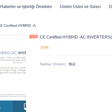
Haberler ve İşbirliği Örnekleri
Üretim Üsleri ve Süreci
D
ji Depolama Ürünleri
CE Certified HYBRID -AC INVERTERS(all-in-one energy storage)
CE Certified HYBRID -AC INVERTERS(al
EXW
Nakliye Yöntemi
:
海运