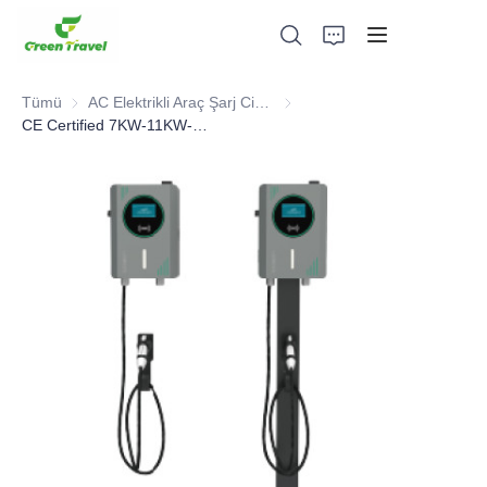
Tümü
AC Elektrikli Araç Şarj Cihazı
AC Elektrikli Araç Şarj Cihazı
CE Certified 7KW-11KW-22KW AC Charger
Ev
Ürünler
Hakkımızda
Haberler ve İşbirliği Örnekleri
Üretim Üsleri ve Süreci
Destek