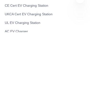
CE Cert EV Charging Station
UKCA Cert EV Charging Station
UL EV Charging Station
TR
AC EV Charger
Energy Storage Products
Solar Energy Products
Electric Environmental Sanitation Vehicle
Contact US
Shanghai Teso Technology Co.,Ltd
Tel No: 86-21-58359002
Mobile No: 86-15601723800