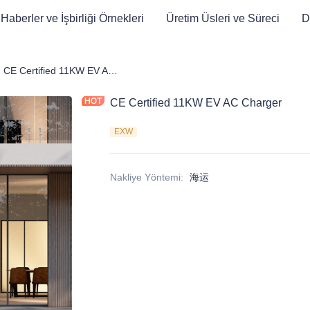
Haberler ve İşbirliği Örnekleri
Üretim Üsleri ve Süreci
D
Elektrikli Araç Şarj Cihazı
CE Certified 11KW EV AC Charger
CE Certified 11KW EV AC Charger
EXW
Nakliye Yöntemi
:
海运