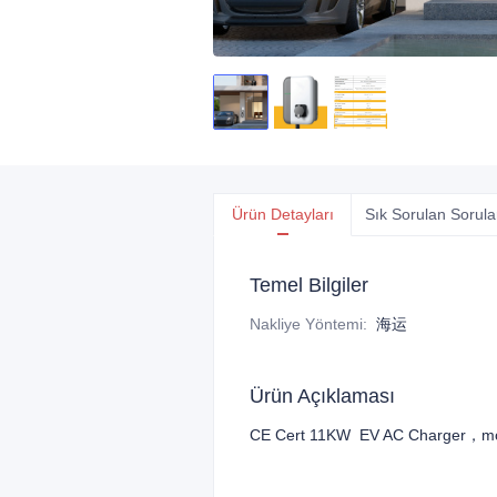
Ürün Detayları
Sık Sorulan Sorula
Temel Bilgiler
Nakliye Yöntemi
:
海运
Ürün Açıklaması
CE Cert 11KW EV AC Charger，more 