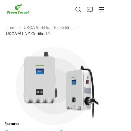
Tümü
UKCA Sertifikalı Elektrikli Araç Şarj İstasyonu
UKCA Sertifikalı Elektrikli Araç
UKCA AU-NZ Certified 11KW-22KW AC Charger
Ev
Ürünler
Hakkımızda
Haberler ve İşbirliği Örnekleri
Üretim Üsleri ve Süreci
Destek