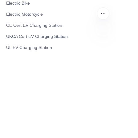
Electric Bike
Electric Motorcycle
CE Cert EV Charging Station
UKCA Cert EV Charging Station
TR
UL EV Charging Station
AC EV Charger
Energy Storage Products
Solar Energy Products
Electric Environmental Sanitation Vehicle
Contact US
Shanghai Teso Technology Co.,Ltd