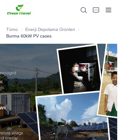
Tümü
Enerji Depolama Ürünleri
Enerji Depolama Ürünleri
Burma 60kW PV cases
Ev
Ürünler
Hakkımızda
Haberler ve İşbirliği Örnekleri
Üretim Üsleri ve Süreci
Destek