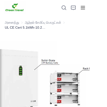
அனைத்து
ஆற்றல் சேமிப்பு பொருட்கள்
ஆற்றல் சேமிப்பு பொருட்கள்
UL CE Cert 5.1kWh-10.2kWh Multiple-use Residential ESS
முகப்புப் பக்கம்
தயாரிப்புகள்
எங்களை பற்றி
செய்திகள் மற்றும் ஒத்துழைப்பு வழக்குகள்
உற்பத்தி அடிப்படைகள் மற்றும் செயல்முறை
ஆதரவு