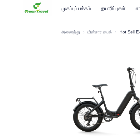
முகப்புப் பக்கம்
தயாரிப்புகள்
எ
அனைத்து
மின்சார பைக்
மின்சார பைக்