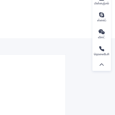
மின்னஞ்சல்
ஸ்கைப்
வீசாட்
தொலைபேசி