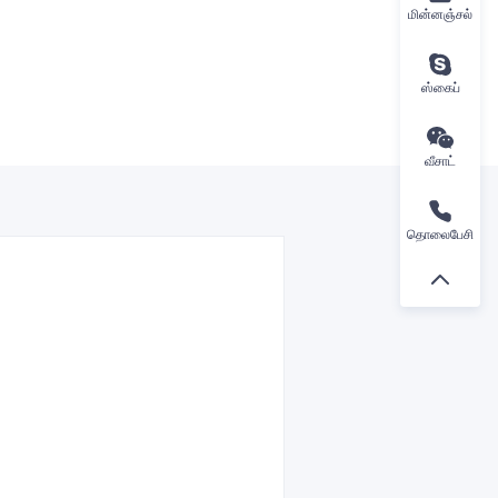
மின்னஞ்சல்
ஸ்கைப்
வீசாட்
தொலைபேசி