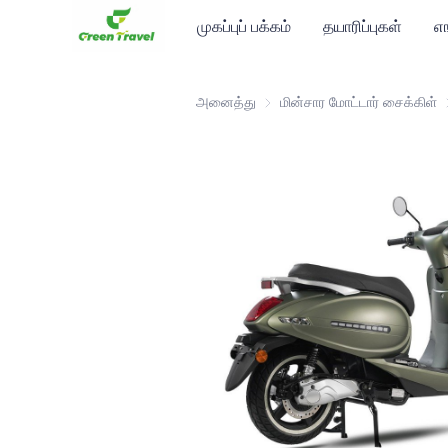
முகப்புப் பக்கம்
தயாரிப்புகள்
எ
அனைத்து
மின்சார மோட்டார் சைக்கிள்
ம