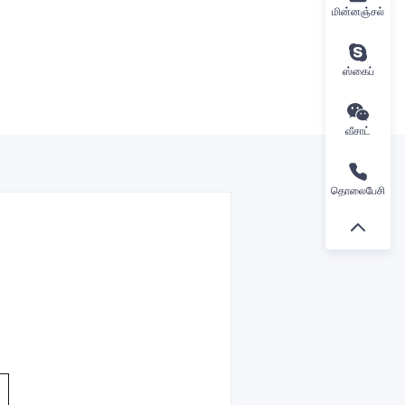
மின்னஞ்சல்
ஸ்கைப்
வீசாட்
தொலைபேசி