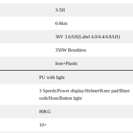
3-5H
6-8km
36V 3.6AH(Label 4.0/4.4/4.8AH)
350W Brushless
Iron+Plastic
PU with light
3 Speeds/Power display/Helmet/Knee pad/Bluet
ooth/Hom/Button light
80KG
10+