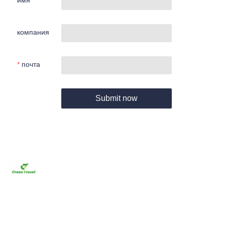
компания
почта
Submit now