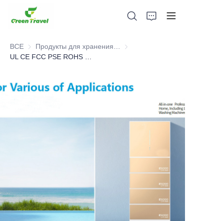
ВСЕ
Продукты для хранения энергии
Продукты для хранения энерг
UL CE FCC PSE ROHS MSDS Cert 6KW домашняя солнечная энергия
Дом
Продукция
О нас
Новости и случаи сотрудничества
Производственные базы и процессы
Поддерживать