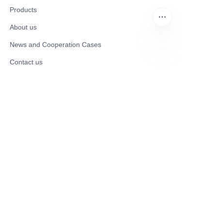
Products
About us
News and Cooperation Cases
Contact us
RU
Catalogues
Electric Scooter
Electric Bike
Electric Motorcycle
CE Cert EV Charging Station
UKCA Cert EV Charging Station
UL EV Charging Station
AC EV Charger