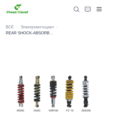
ВСЕ
Электромотоцикл
Электромотоцикл
REAR SHOCK-ABSORBER ASSY，SUSPENSION PARTS,Motorcycle Parts
Дом
Продукция
О нас
Новости и случаи сотрудничества
Производственные базы и процессы
Поддерживать