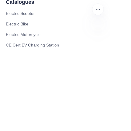
Catalogues
Electric Scooter
Electric Bike
Electric Motorcycle
RU
CE Cert EV Charging Station
UKCA Cert EV Charging Station
UL EV Charging Station
AC EV Charger
Energy Storage Products
Solar Energy Products
Electric Environmental Sanitation Vehicle