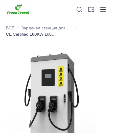
ВСЕ
Зарядная станция для электромобилей с сертификатом CE
Зарядная станция для электр
CE Certified 180KW 1000V EN Integrated EV DC Charger
Дом
Продукция
О нас
Новости и случаи сотрудничества
Производственные базы и процессы
Поддерживать