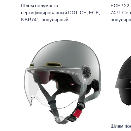
Шлем полумаска,
ECE / 22
сертифицированный DOT, CE, ECE,
7471 Се
NBR741, популярный
популяр
Шлем пол