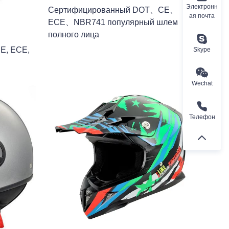
Электронн
Сертифицированный DOT、CE、
ая почта
ECE、NBR741 популярный шлем
полного лица
E, ECE,
Skype
Wechat
Телефон