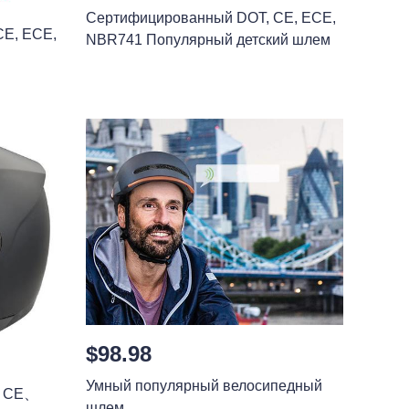
Сертифицированный DOT, CE, ECE,
CE, ECE,
NBR741 Популярный детский шлем
$98.98
Умный популярный велосипедный
T、CE、
шлем