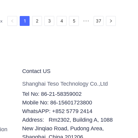
1
2
3
4
5
37
ых
•••
Contact US
Shanghai Teso Technology Co.,Ltd
Tel No: 86-21-58359002
Mobile No: 86-15601723800
WhatsAPP: +852 5779 2414
Address: Rm2302, Building A, 1088
New Jinqiao Road, Pudong Area,
ion
Shanghai, China.201206