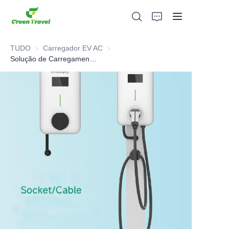
TUDO
Carregador EV AC
Carregador EV AC
Solução de Carregamento Comercial AC Certificada UL 7.7KW-9.6KW-11.5KW
Lar
Produtos
Sobre nós
Notícias e Casos de Cooperação
Bases e Processos de Fabricação
Apoiar