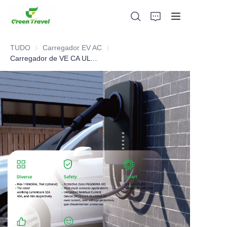
TUDO
Carregador EV AC
Carregador EV AC
Carregador de VE CA UL Certificado 11KW para EUA
Lar
Produtos
Sobre nós
Notícias e Casos de Cooperação
Bases e Processos de Fabricação
Apoiar