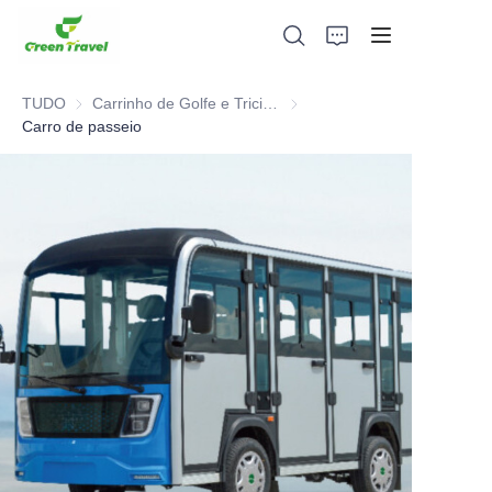
TUDO
Carrinho de Golfe e Triciclo Elétrico ATV
Carrinho de Golfe e Triciclo El
Carro de passeio
Lar
Produtos
Sobre nós
Notícias e Casos de Cooperação
Bases e Processos de Fabricação
Apoiar