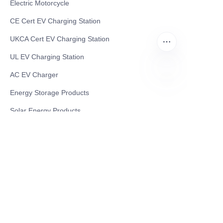
Electric Motorcycle
CE Cert EV Charging Station
UKCA Cert EV Charging Station
UL EV Charging Station
AC EV Charger
Energy Storage Products
PT
Solar Energy Products
Electric Environmental Sanitation Vehicle
Contact US
Shanghai Teso Technology Co.,Ltd
Tel No: 86-21-58359002