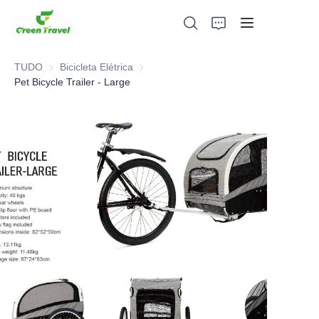
TUDO
Bicicleta Elétrica
Bicicleta Elétrica
Pet Bicycle Trailer - Large
Lar
Produtos
Sobre nós
Notícias e Casos de Cooperação
Bases e Processos de Fabricação
Apoiar