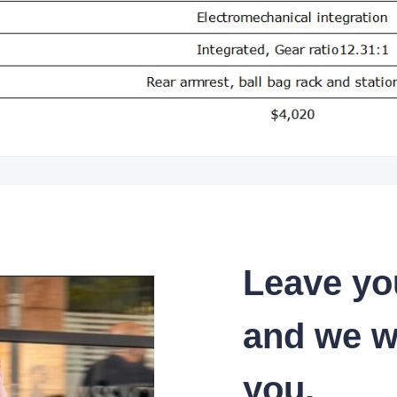
Leave yo
and we wi
you.