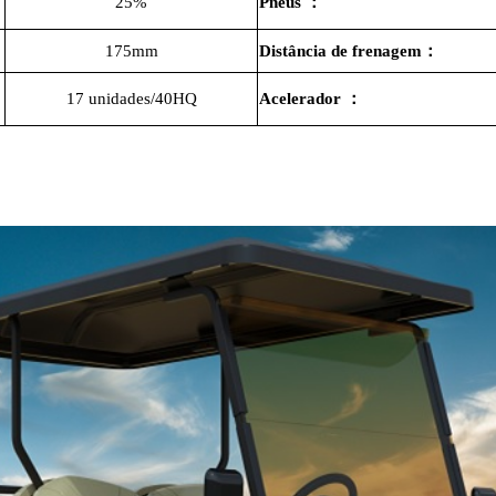
25%
Pneus
：
175mm
Distância de frenagem
：
17 unidades/40HQ
Acelerador
：