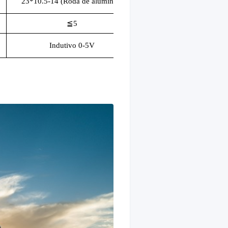
23*10.5-14 (Roda de alumínio)
≦
5
Indutivo 0-5V