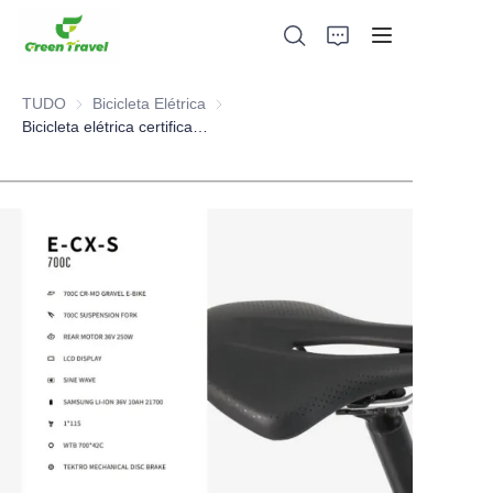
TUDO
Bicicleta Elétrica
Bicicleta Elétrica
Bicicleta elétrica certificada CE UL e outras bicicletas de cascalho, SEM taxa antidumping. Economize 83,6%. imposto.
Lar
Produtos
Sobre nós
Notícias e Casos de Cooperação
Bases e Processos de Fabricação
Apoiar