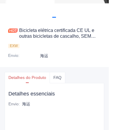
Bicicleta elétrica certificada CE UL e
outras bicicletas de cascalho, SEM
taxa antidumping. Economize 83,6%.
EXW
imposto.
Envio
:
海运
Detalhes do Produto
FAQ
Detalhes essenciais
Envio
:
海运