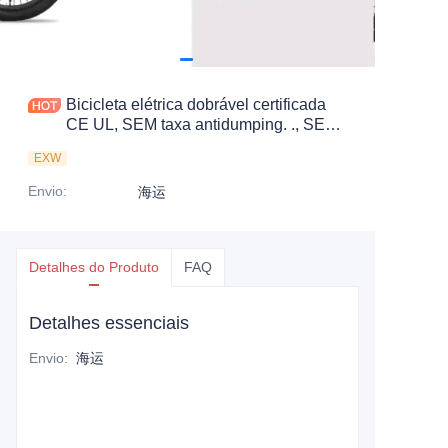
Bicicleta elétrica dobrável certificada
CE UL, SEM taxa antidumping. ., SEM
taxa antidumping., SEM taxa
EXW
antidumping., SEM taxa antidumping. .
Economize 83,6%. imposto.
Envio
:
海运
Detalhes do Produto
FAQ
Detalhes essenciais
Envio
:
海运