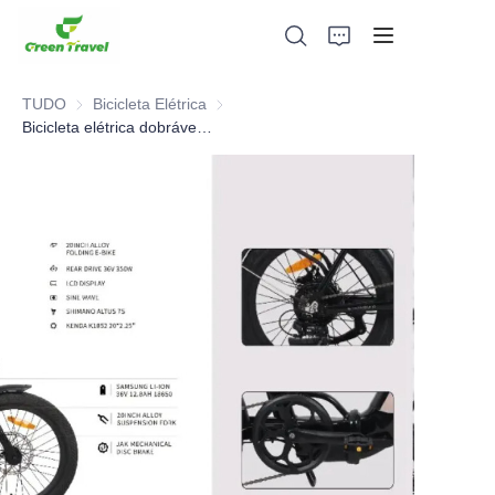
TUDO
Bicicleta Elétrica
Bicicleta Elétrica
Bicicleta elétrica dobrável certificada CE UL, SEM taxa antidumping. ., SEM taxa antidumping., SEM taxa antidumping., SEM taxa antidumping. . Economize 83,6%. imposto.
Lar
Produtos
Sobre nós
Notícias e Casos de Cooperação
Bases e Processos de Fabricação
Apoiar