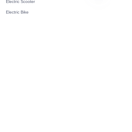
Electric Scooter
PT
Electric Bike
Electric Motorcycle
CE Cert EV Charging Station
UKCA Cert EV Charging Station
UL EV Charging Station
AC EV Charger
Energy Storage Products
Solar Energy Products
Electric Environmental Sanitation Vehicle
Contact US