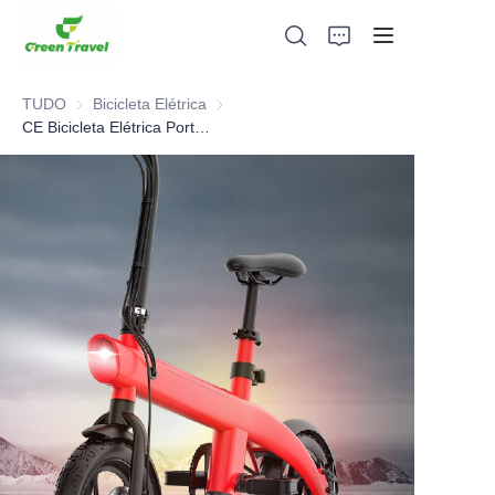
TUDO
Bicicleta Elétrica
Bicicleta Elétrica
CE Bicicleta Elétrica Portátil de Viagem Dobrável Rápida
Lar
Produtos
Sobre nós
Notícias e Casos de Cooperação
Bases e Processos de Fabricação
Apoiar