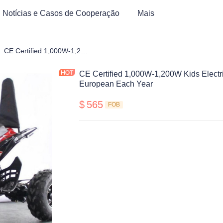
Notícias e Casos de Cooperação
Mais
cicleta para Jovens e Crianças, Moto de Terra, Patinete, ATV
CE Certified 1,000W-1,200W Kids Electric ATV.Selled 10,000pcs to European Each Year
CE Certified 1,000W-1,200W Kids Electr
European Each Year
$
565
FOB