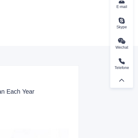
E-mail
Skype
Wechat
Telefone
an Each Year