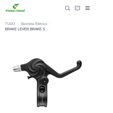
TUDO
Bicicleta Elétrica
Bicicleta Elétrica
BRAKE LEVER,BRAKE SYSTEM，BICYCLE PARTS
Lar
Produtos
Sobre nós
Notícias e Casos de Cooperação
Bases e Processos de Fabricação
Apoiar