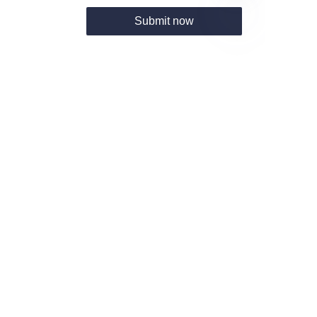
Submit now
PT
About us
Home
Products
About us
News and Cooperation Cases