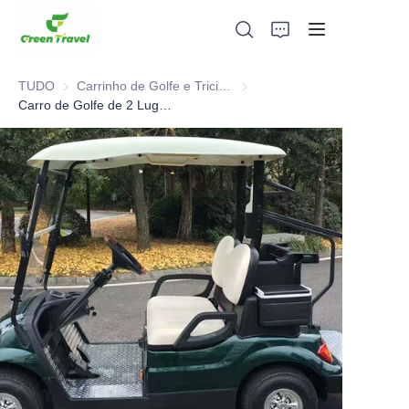
TUDO
Carrinho de Golfe e Triciclo Elétrico ATV
Carrinho de Golfe e Triciclo El
Carro de Golfe de 2 Lugares
Lar
Produtos
Sobre nós
Notícias e Casos de Cooperação
Bases e Processos de Fabricação
Apoiar