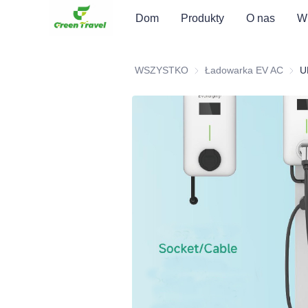
Dom
Produkty
O nas
Wi
WSZYSTKO
Ładowarka EV AC
Łado