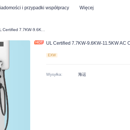
adomości i przypadki współpracy
Więcej
warka EV AC
UL Certified 7.7KW-9.6KW-11.5KW AC Commercial Charging Solution
UL Certified 7.7KW-9.6KW-11.5KW AC C
EXW
Wysyłka
:
海运