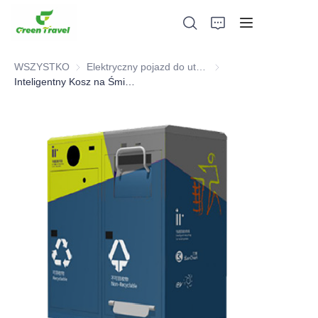
WSZYSTKO
Elektryczny pojazd do utrzymania czystości
Elektryczny pojazd do u
Inteligentny Kosz na Śmieci
Dom
Produkty
O nas
Wiadomości i przypadki współpracy
Bazy produkcyjne i procesy
Wsparcie