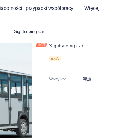
adomości i przypadki współpracy
Więcej
Wózek golfowy i trójkołowiec elektryczny ATV
Wózek golfowy i trójkołowiec elektryczny ATV
Sightseeing car
Sightseeing car
EXW
Wysyłka
:
海运